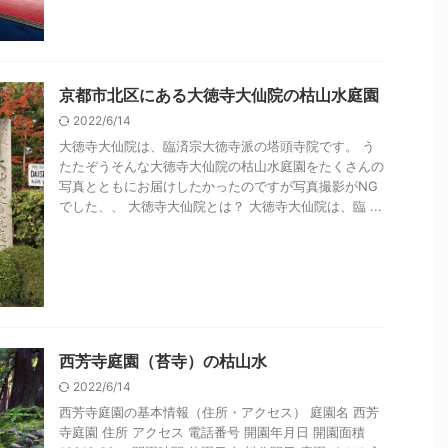
京都市北区にある大徳寺大仙院の枯山水庭園
2022/6/14
大徳寺大仙院は、臨済宗大徳寺派の塔頭寺院です。 う
たたぞうそんな大徳寺大仙院の枯山水庭園をたくさんの
写真とともにお届けしたかったのですが写真撮影がNG
でした、、 大徳寺大仙院とは？ 大徳寺大仙院は、臨 ...
西芳寺庭園（苔寺）の枯山水
2022/6/14
西芳寺庭園の基本情報（住所・アクセス） 庭園名 西芳
寺庭園 住所 アクセス 電話番号 開園年月日 開園面積