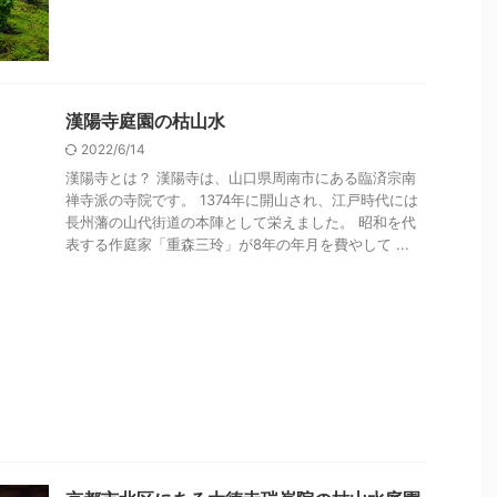
漢陽寺庭園の枯山水
2022/6/14
漢陽寺とは？ 漢陽寺は、山口県周南市にある臨済宗南
禅寺派の寺院です。 1374年に開山され、江戸時代には
長州藩の山代街道の本陣として栄えました。 昭和を代
表する作庭家「重森三玲」が8年の年月を費やして ...