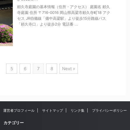
頼久寺庭園の基本情報（住所・アクセス） 庭園名 頼久
寺庭園 住所 〒716-0016 岡山県高梁市頼久寺町18 アク
セス JR伯備線「備中高梁駅」より徒歩15分路線バス
「頼久寺口」より徒歩2分 電話番 ...
…
5
6
7
8
Next »
運営者プロフィール
サイトマップ
リンク集
プライバシーポリシー
カテゴリー