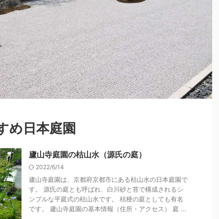
すめ日本庭園
廬山寺庭園の枯山水（源氏の庭）
2022/6/14
廬山寺庭園は、京都府京都市にある枯山水の日本庭園で
す。 源氏の庭とも呼ばれ、白川砂と苔で構成されるシ
ンプルな平庭式の枯山水です。 桔梗の庭としても有名
です。 廬山寺庭園の基本情報（住所・アクセス） 庭 ...