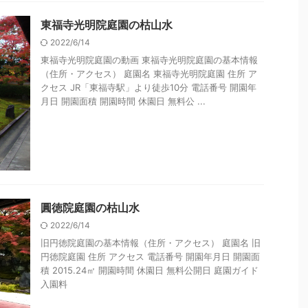
東福寺光明院庭園の枯山水
2022/6/14
東福寺光明院庭園の動画 東福寺光明院庭園の基本情報
（住所・アクセス） 庭園名 東福寺光明院庭園 住所 ア
クセス JR「東福寺駅」より徒歩10分 電話番号 開園年
月日 開園面積 開園時間 休園日 無料公 ...
圓徳院庭園の枯山水
2022/6/14
旧円徳院庭園の基本情報（住所・アクセス） 庭園名 旧
円徳院庭園 住所 アクセス 電話番号 開園年月日 開園面
積 2015.24㎡ 開園時間 休園日 無料公開日 庭園ガイド
入園料