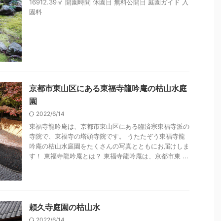
16912.39㎡ 開園時間 休園日 無料公開日 庭園ガイド 入
園料
京都市東山区にある東福寺龍吟庵の枯山水庭
園
2022/6/14
東福寺龍吟庵は、京都市東山区にある臨済宗東福寺派の
寺院で、東福寺の塔頭寺院です。 うたたぞう東福寺龍
吟庵の枯山水庭園をたくさんの写真とともにお届けしま
す！ 東福寺龍吟庵とは？ 東福寺龍吟庵は、京都市東 ...
頼久寺庭園の枯山水
2022/6/14