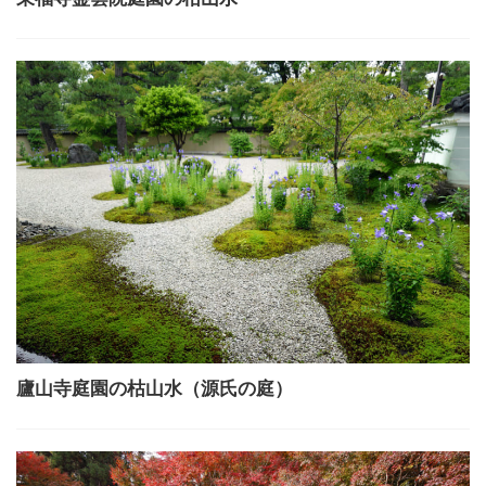
廬山寺庭園の枯山水（源氏の庭）