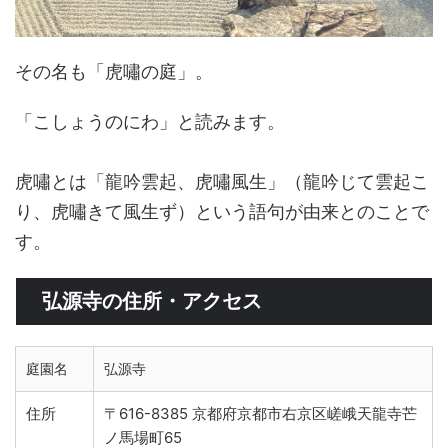
その名も「虎嘯の庭」。
「こしょうのにわ」と読みます。
虎嘯とは「龍吟雲起、虎嘯風生」（龍吟じて雲起こ
り、虎嘯きて風生ず）という語句が由来とのことで
す。
弘源寺の住所・アクセス
庭園名
弘源寺
住所
〒616-8385 京都府京都市右京区嵯峨天龍寺芒
ノ馬場町65