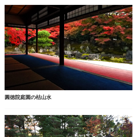
圓徳院庭園の枯山水