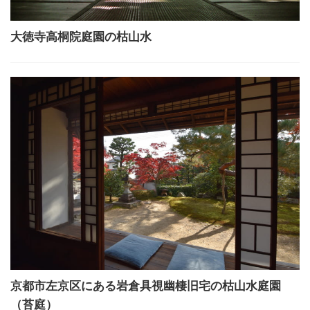
大徳寺高桐院庭園の枯山水
京都市左京区にある岩倉具視幽棲旧宅の枯山水庭園
（苔庭）