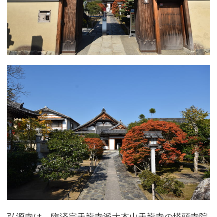
弘源寺は、臨済宗天龍寺派大本山天龍寺の塔頭寺院