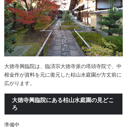
大徳寺興臨院は、臨済宗大徳寺派の塔頭寺院で、中
根金作が資料を元に復元した枯山水庭園が方丈前に
広がります。
大徳寺興臨院にある枯山水庭園の見どこ
ろ
準備中