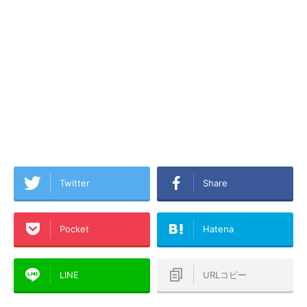
Twitter
Share
Pocket
Hatena
LINE
URLコピー