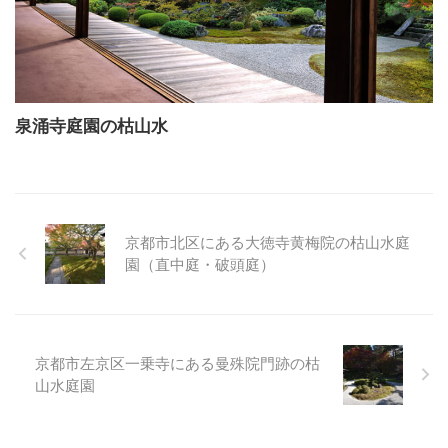
泉涌寺庭園の枯山水
京都市北区にある大徳寺黄梅院の枯山水庭
園（直中庭・破頭庭）
京都市左京区一乗寺にある曼殊院門跡の枯
山水庭園