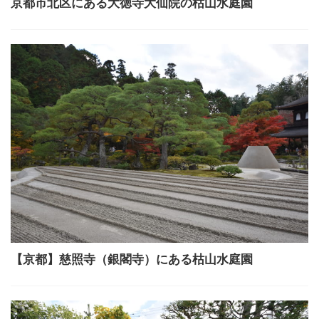
京都市北区にある大徳寺大仙院の枯山水庭園
【京都】慈照寺（銀閣寺）にある枯山水庭園