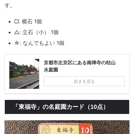
す。
□: 横石 1個
△: 立石（小） 1個
☆: なんでもよい 1個
京都市左京区にある南禅寺の枯山
水庭園
続きを見る
「東福寺」の名庭園カード（10点）