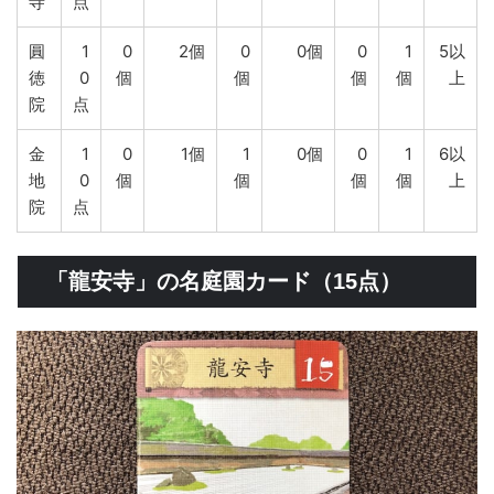
寺
点
圓
1
0
2個
0
0個
0
1
5以
徳
0
個
個
個
個
上
院
点
金
1
0
1個
1
0個
0
1
6以
地
0
個
個
個
個
上
院
点
「龍安寺」の名庭園カード（15点）