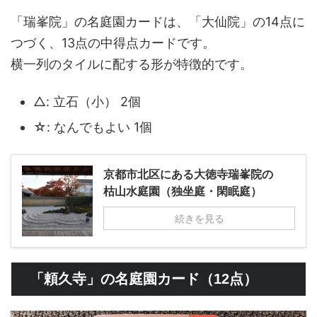
「瑞峯院」の名庭園カードは、「大仙院」の14点に
つづく、13点の中得点カードです。
横一列のタイルに配する形が特徴的です。
△: 立石（小） 2個
☆: なんでもよい 1個
京都市北区にある大徳寺瑞峯院の
枯山水庭園（独坐庭・閑眠庭）
続きを見る
「頼久寺」の名庭園カード（12点）