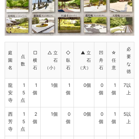
必
庭
□
△ 立
◇
▲ 立
凹
☆
点
要
園
横
石
臥
石
舟
任
数
な
名
石
（小）
石
（大）
石
意
徳
龍
1
1
1個
1
0個
0
1
7以
安
5
個
個
個
個
上
寺
点
西
1
2
1個
0
0個
0
1
5以
芳
5
個
個
個
個
上
寺
点