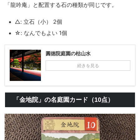
「龍吟庵」と配置する石の種類が同じです。
△: 立石（小） 2個
☆: なんでもよい 1個
圓徳院庭園の枯山水
続きを見る
「金地院」の名庭園カード（10点）